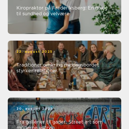
Kiropraktor på Frederiksberg: En guide
til sundhed og velvære
22. august 2025
Traditioner omkring middagsbordet
styrker relationer
20. august 2025
Fra gallerier til gader: Street art som
moderne udtryk