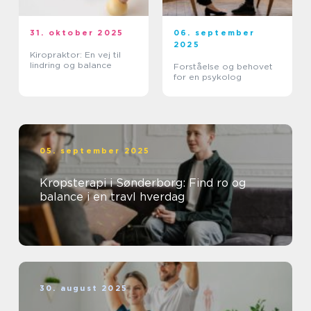
31. oktober 2025
06. september
2025
Kiropraktor: En vej til
lindring og balance
Forståelse og behovet
for en psykolog
05. september 2025
Kropsterapi i Sønderborg: Find ro og
balance i en travl hverdag
30. august 2025