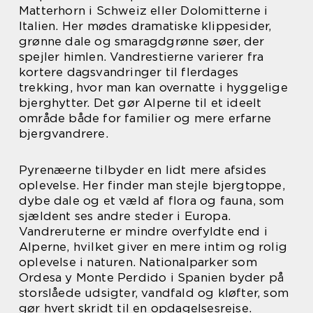
Matterhorn i Schweiz eller Dolomitterne i
Italien. Her mødes dramatiske klippesider,
grønne dale og smaragdgrønne søer, der
spejler himlen. Vandrestierne varierer fra
kortere dagsvandringer til flerdages
trekking, hvor man kan overnatte i hyggelige
bjerghytter. Det gør Alperne til et ideelt
område både for familier og mere erfarne
bjergvandrere.
Pyrenæerne tilbyder en lidt mere afsides
oplevelse. Her finder man stejle bjergtoppe,
dybe dale og et væld af flora og fauna, som
sjældent ses andre steder i Europa.
Vandreruterne er mindre overfyldte end i
Alperne, hvilket giver en mere intim og rolig
oplevelse i naturen. Nationalparker som
Ordesa y Monte Perdido i Spanien byder på
storslåede udsigter, vandfald og kløfter, som
gør hvert skridt til en opdagelsesrejse.