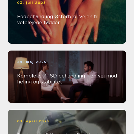
03. juli 2025
Fodbehandling Østerbro: Vejen til
velplejede fødder
29. maj 2025
Kompleks PTSD behandling – en vej mod
heling og stabilitet
03. april 2025