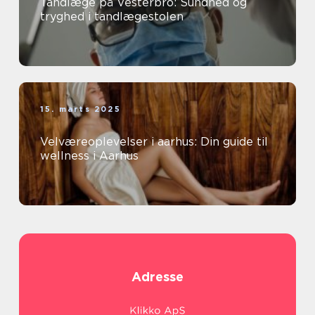
Tandlæge på Vesterbro: Sundhed og
tryghed i tandlægestolen
15. marts 2025
Velværeoplevelser i aarhus: Din guide til
wellness i Aarhus
Adresse