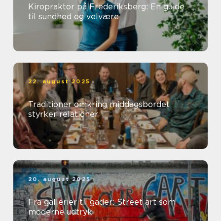
Kiropraktor på Frederiksberg: En guide
til sundhed og velvære
22. august 2025
Traditioner omkring middagsbordet
styrker relationer
20. august 2025
Fra gallerier til gader: Street art som
moderne udtryk