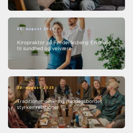
30. august 2025
Kiropraktor på Frederiksberg: En guide
til sundhed og velvære
22. august 2025
Traditioner omkring middagsbordet
styrker relationer