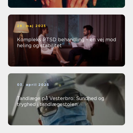
29. maj 2025
Kompleks PTSD behandling – en vej mod
heling og stabilitet
03. april 2025
Tandlæge på Vesterbro: Sundhed og
tryghed i tandlægestolen