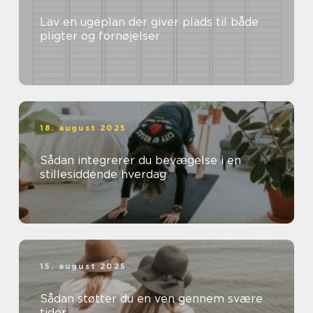
Lav en ugeplan der giver plads til både
pligter og fornøjelser
18. august 2025
Sådan integrerer du bevægelse i en
stillesiddende hverdag
15. august 2025
Sådan støtter du en ven gennem svære
tider