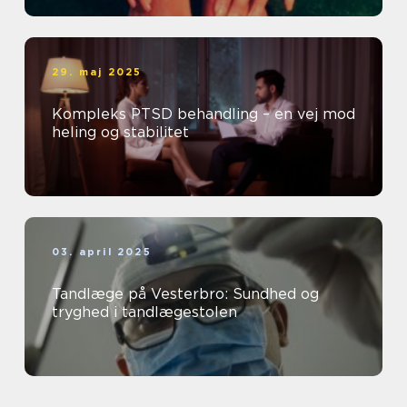
29. maj 2025
Kompleks PTSD behandling – en vej mod
heling og stabilitet
03. april 2025
Tandlæge på Vesterbro: Sundhed og
tryghed i tandlægestolen