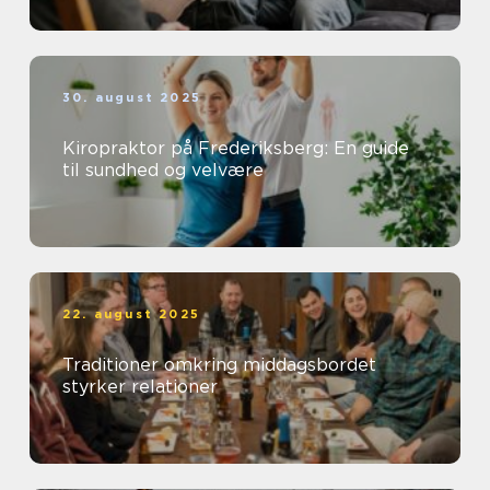
30. august 2025
Kiropraktor på Frederiksberg: En guide
til sundhed og velvære
22. august 2025
Traditioner omkring middagsbordet
styrker relationer