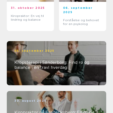
31. oktober 2025
06. september
2025
Kiropraktor: En vej til
lindring og balance
Forståelse og behovet
for en psykolog
05. september 2025
Kropsterapi i Sønderborg: Find ro og
balance i en travl hverdag
30. august 2025
Kiropraktor på Frederiksberg: En guide