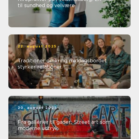
til sundhed og velvære
22. august 2025
Traditioner omkring middagsbordet
styrker relationer
20. august 2025
Fra gallerier til gader: Street art som
moderne udtryk