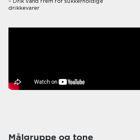
– Drik vand frem for sukkerholdige
drikkevarer
Målgruppe og tone