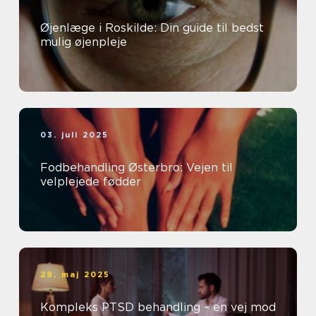
Øjenlæge i Roskilde: Din guide til bedst
mulig øjenpleje
03. juli 2025
Fodbehandling Østerbro: Vejen til
velplejede fødder
29. maj 2025
Kompleks PTSD behandling – en vej mod