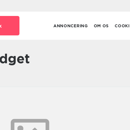
k
ANNONCERING
OM OS
COOKI
udget