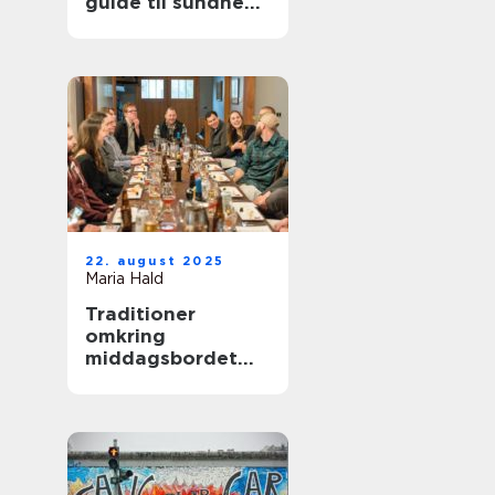
guide til sundhed
og velvære
22. august 2025
Maria Hald
Traditioner
omkring
middagsbordet
styrker relationer