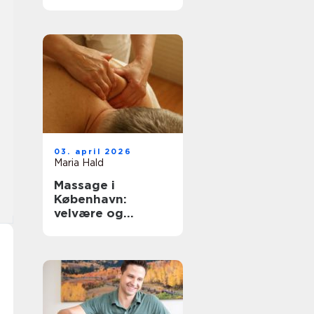
København
03. april 2026
Maria Hald
Massage i
København:
velvære og
afslapning i
hovedstaden