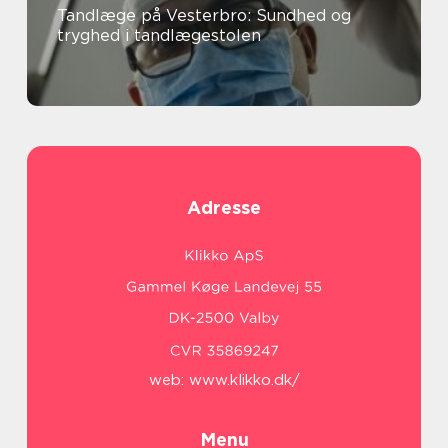
Tandlæge på Vesterbro: Sundhed og
tryghed i tandlægestolen
Adresse
web:
www.klikko.dk/
Menu