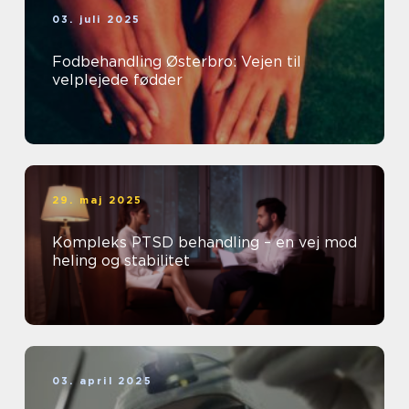
03. juli 2025
Fodbehandling Østerbro: Vejen til
velplejede fødder
29. maj 2025
Kompleks PTSD behandling – en vej mod
heling og stabilitet
03. april 2025