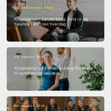
05. september 2025
Kropsterapi i Sønderborg: Find ro og
balance i en travl hverdag
30. august 2025
Kiropraktor på Frederiksberg: En guide
til sundhed og velvære
22. august 2025