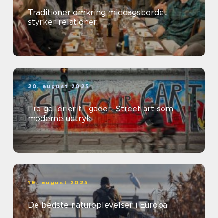
Traditioner omkring middagsbordet
styrker relationer
20. august 2025
Fra gallerier til gader: Street art som
moderne udtryk
19. august 2025
De bedste naturoplevelser i Europa