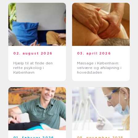
02. august 2026
03. april 2026
Hjælp til at finde den
Massage i København:
rette psykolog i
velvære og afslapning i
København
hovedstaden
01. februar 2026
05. november 2025