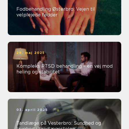
Fodbehandling Østerbro: Vejen til
velplejede fødder
29. maj 2025
Kompleks PTSD behandling – en vej mod
heling og stabilitet
03. april 2025
Tandlæge på Vesterbro: Sundhed og
tryghed i tandlægestolen