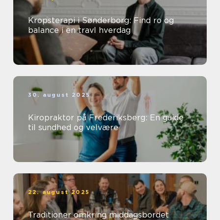
Kropsterapi i Sønderborg: Find ro og
balance i en travl hverdag
30. august 2025
Kiropraktor på Frederiksberg: En guide
til sundhed og velvære
22. august 2025
Traditioner omkring middagsbordet