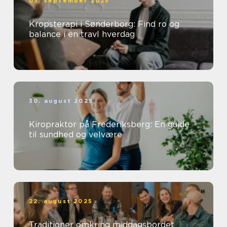
05. september 2025
Kropsterapi i Sønderborg: Find ro og
balance i en travl hverdag
30. august 2025
Kiropraktor på Frederiksberg: En guide
til sundhed og velvære
22. august 2025
Traditioner omkring middagsbordet