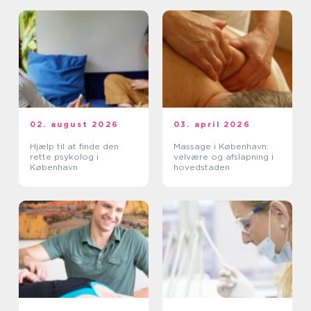
02. august 2026
03. april 2026
Hjælp til at finde den
Massage i København:
rette psykolog i
velvære og afslapning i
København
hovedstaden