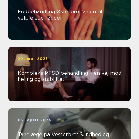
Fodbehandling Østerbro: Vejen til
velplejede fødder
29. maj 2025
Kompleks PTSD behandling – en vej mod
heling og stabilitet
03. april 2025
Tandlæge på Vesterbro: Sundhed og