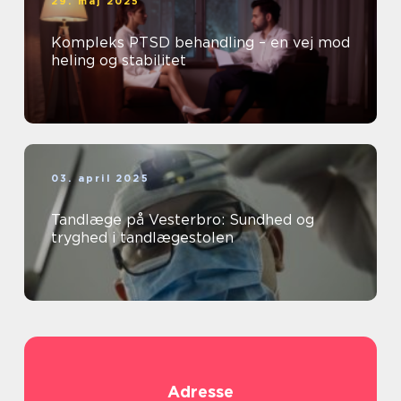
29. maj 2025
Kompleks PTSD behandling – en vej mod
heling og stabilitet
03. april 2025
Tandlæge på Vesterbro: Sundhed og
tryghed i tandlægestolen
Adresse