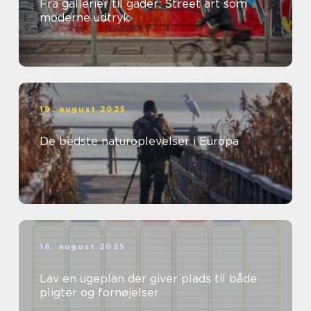
Fra gallerier til gader: Street art som
moderne udtryk
19. august 2025
De bedste naturoplevelser i Europa
18. august 2025
Lav en ugeplan der giver plads til både
pligter og fornøjelser