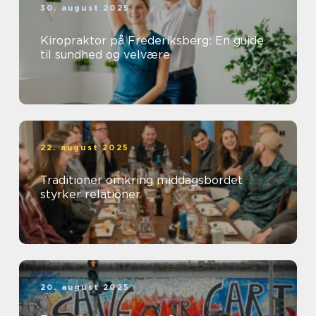
30. august 2025
Kiropraktor på Frederiksberg: En guide
til sundhed og velvære
22. august 2025
Traditioner omkring middagsbordet
styrker relationer
20. august 2025