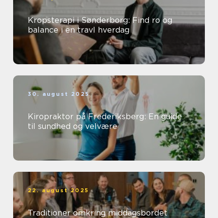
Kropsterapi i Sønderborg: Find ro og
balance i en travl hverdag
30. august 2025
Kiropraktor på Frederiksberg: En guide
til sundhed og velvære
22. august 2025
Traditioner omkring middagsbordet