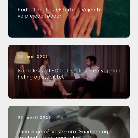
Fodbehandling Østerbro: Vejen til
velplejede fødder
29. maj 2025
Kompleks PTSD behandling – en vej mod
heling og stabilitet
03. april 2025
Tandlæge på Vesterbro: Sundhed og
tryghed i tandlægestolen