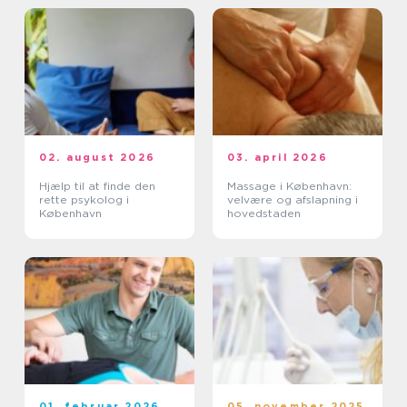
02. august 2026
03. april 2026
Hjælp til at finde den
Massage i København:
rette psykolog i
velvære og afslapning i
København
hovedstaden
01. februar 2026
05. november 2025