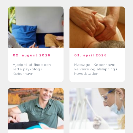
02. august 2026
03. april 2026
Hjælp til at finde den
Massage i København:
rette psykolog i
velvære og afslapning i
København
hovedstaden