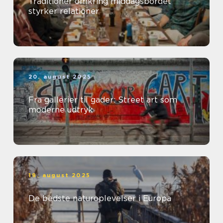
Traditioner omkring middagsbordet
styrker relationer
20. august 2025
Fra gallerier til gader: Street art som
moderne udtryk
19. august 2025
De bedste naturoplevelser i Europa