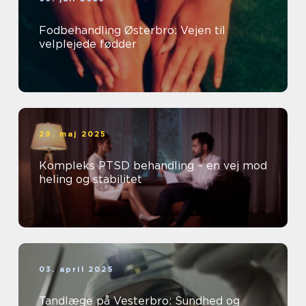
Fodbehandling Østerbro: Vejen til
velplejede fødder
29. maj 2025
Kompleks PTSD behandling – en vej mod
heling og stabilitet
03. april 2025
Tandlæge på Vesterbro: Sundhed og