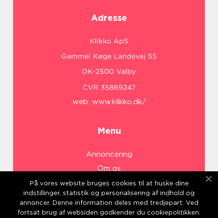
Adresse
web:
www.klikko.dk/
Menu
Annoncering
Om os
Cookies
På vores website bruges cookies til at huske dine
indstillinger, statistik og personalisering af indhold og
Kontakt os
annoncer. Denne information deles med tredjepart. Ved
Sitemap
fortsat brug af websiden godkender du cookiepolitikken.