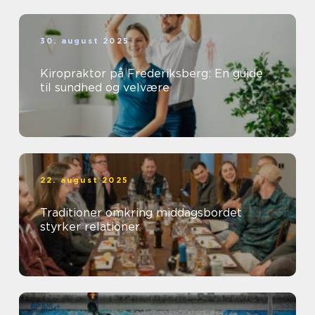
30. august 2025
Kiropraktor på Frederiksberg: En guide
til sundhed og velvære
22. august 2025
Traditioner omkring middagsbordet
styrker relationer