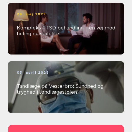
29. maj 2025
Kompleks PTSD behandling – en vej mod
heling og stabilitet
03. april 2025
Tandlæge på Vesterbro: Sundhed og
tryghed i tandlægestolen