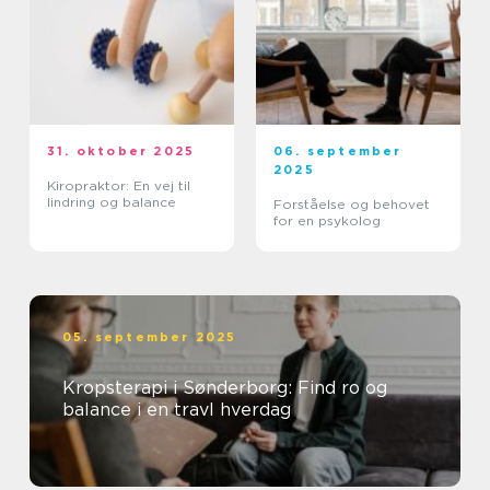
31. oktober 2025
06. september
2025
Kiropraktor: En vej til
lindring og balance
Forståelse og behovet
for en psykolog
05. september 2025
Kropsterapi i Sønderborg: Find ro og
balance i en travl hverdag