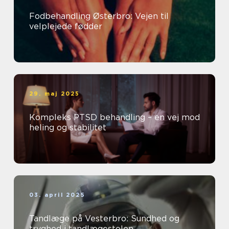
Fodbehandling Østerbro: Vejen til
velplejede fødder
29. maj 2025
Kompleks PTSD behandling – en vej mod
heling og stabilitet
03. april 2025
Tandlæge på Vesterbro: Sundhed og
tryghed i tandlægestolen