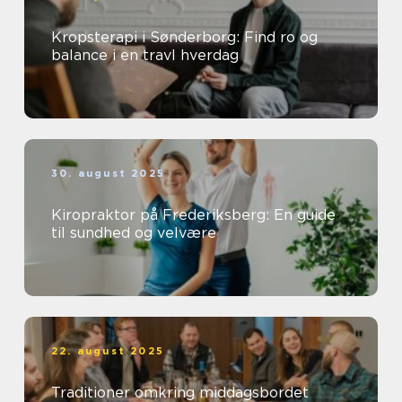
Kropsterapi i Sønderborg: Find ro og
balance i en travl hverdag
30. august 2025
Kiropraktor på Frederiksberg: En guide
til sundhed og velvære
22. august 2025
Traditioner omkring middagsbordet