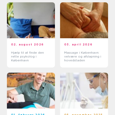
02. august 2026
03. april 2026
Hjælp til at finde den
Massage i København:
rette psykolog i
velvære og afslapning i
København
hovedstaden
01. februar 2026
05. november 2025