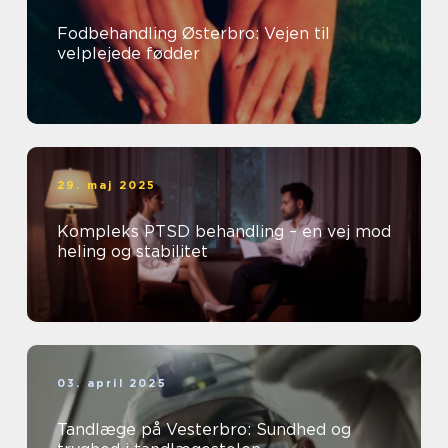
Fodbehandling Østerbro: Vejen til
velplejede fødder
29. maj 2025
Kompleks PTSD behandling – en vej mod
heling og stabilitet
03. april 2025
Tandlæge på Vesterbro: Sundhed og