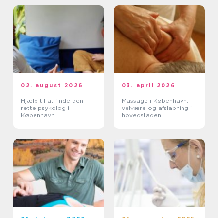
02. august 2026
03. april 2026
Hjælp til at finde den
Massage i København:
rette psykolog i
velvære og afslapning i
København
hovedstaden