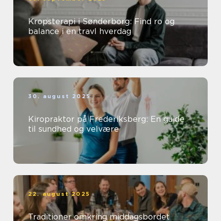
Kropsterapi i Sønderborg: Find ro og
balance i en travl hverdag
30. august 2025
Kiropraktor på Frederiksberg: En guide
til sundhed og velvære
22. august 2025
Traditioner omkring middagsbordet