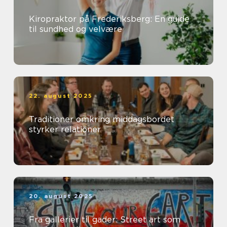
Kiropraktor på Frederiksberg: En guide
til sundhed og velvære
22. august 2025
Traditioner omkring middagsbordet
styrker relationer
20. august 2025
Fra gallerier til gader: Street art som