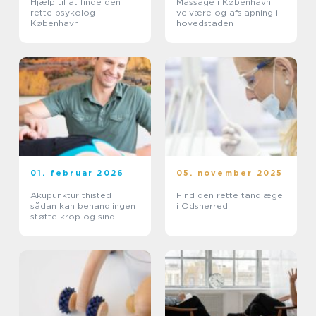
Hjælp til at finde den
Massage i København:
rette psykolog i
velvære og afslapning i
København
hovedstaden
01. februar 2026
05. november 2025
Akupunktur thisted
Find den rette tandlæge
sådan kan behandlingen
i Odsherred
støtte krop og sind