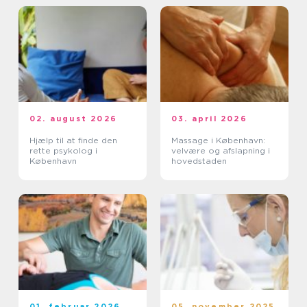
02. august 2026
03. april 2026
Hjælp til at finde den
Massage i København:
rette psykolog i
velvære og afslapning i
København
hovedstaden
01. februar 2026
05. november 2025