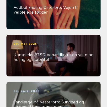
Fodbehandling Østerbro: Vejen til
velplejede fødder
29. maj 2025
Kompleks PTSD behandling – en vej mod
heling og stabilitet
03. april 2025
Tandlæge på Vesterbro: Sundhed og
tryghed i tandlægestolen