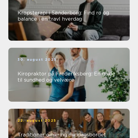
Kropsterapi i Sønderborg: Find ro og
balance i en travl hverdag
30. august 2025
Kiropraktor på Frederiksberg: En guide
til sundhed og velvære
22. august 2025
Traditioner omkring middagsbordet