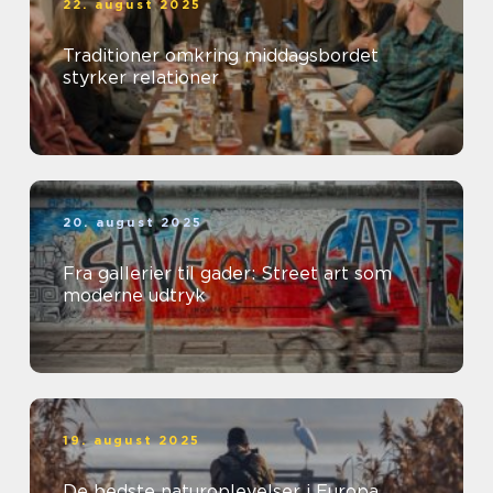
22. august 2025
Traditioner omkring middagsbordet
styrker relationer
20. august 2025
Fra gallerier til gader: Street art som
moderne udtryk
19. august 2025
De bedste naturoplevelser i Europa