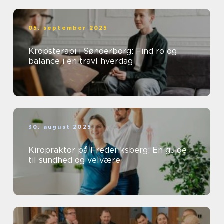
05. september 2025
Kropsterapi i Sønderborg: Find ro og
balance i en travl hverdag
30. august 2025
Kiropraktor på Frederiksberg: En guide
til sundhed og velvære