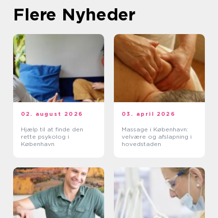
Flere Nyheder
02. august 2026
03. april 2026
Hjælp til at finde den
Massage i København:
rette psykolog i
velvære og afslapning i
København
hovedstaden