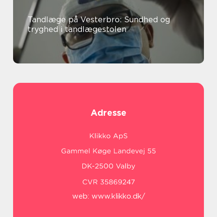
Tandlæge på Vesterbro: Sundhed og
tryghed i tandlægestolen
Adresse
web:
www.klikko.dk/