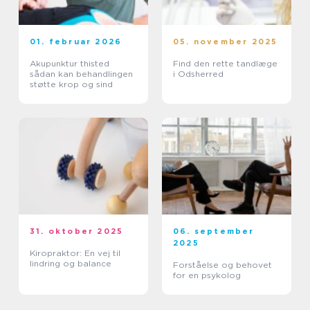
01. februar 2026
05. november 2025
Akupunktur thisted
Find den rette tandlæge
sådan kan behandlingen
i Odsherred
støtte krop og sind
31. oktober 2025
06. september
2025
Kiropraktor: En vej til
lindring og balance
Forståelse og behovet
for en psykolog