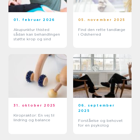
01. februar 2026
05. november 2025
Akupunktur thisted
Find den rette tandlæge
sådan kan behandlingen
i Odsherred
støtte krop og sind
31. oktober 2025
06. september
2025
Kiropraktor: En vej til
lindring og balance
Forståelse og behovet
for en psykolog