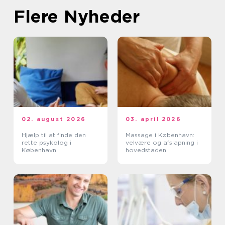
Flere Nyheder
02. august 2026
03. april 2026
Hjælp til at finde den
Massage i København:
rette psykolog i
velvære og afslapning i
København
hovedstaden