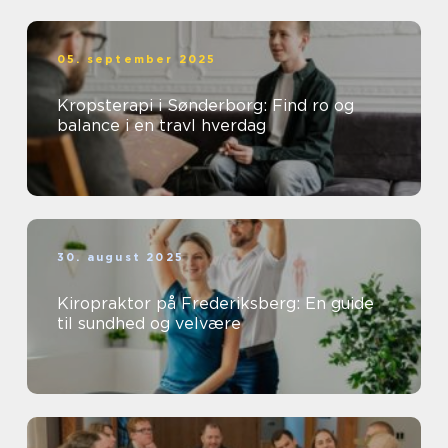
05. september 2025
Kropsterapi i Sønderborg: Find ro og
balance i en travl hverdag
30. august 2025
Kiropraktor på Frederiksberg: En guide
til sundhed og velvære