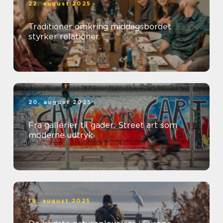
22. august 2025
Traditioner omkring middagsbordet
styrker relationer
20. august 2025
Fra gallerier til gader: Street art som
moderne udtryk
19. august 2025