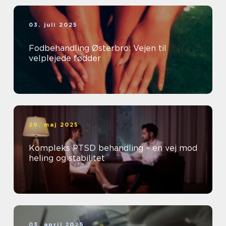
03. juli 2025
Fodbehandling Østerbro: Vejen til
velplejede fødder
29. maj 2025
Kompleks PTSD behandling – en vej mod
heling og stabilitet
03. april 2025