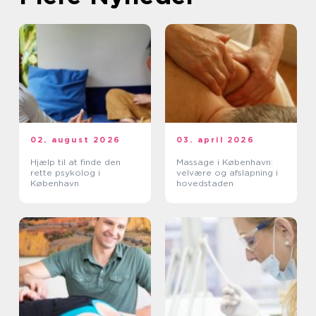
02. august 2026
03. april 2026
Hjælp til at finde den
Massage i København:
rette psykolog i
velvære og afslapning i
København
hovedstaden