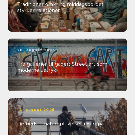
Traditioner omkring middagsbordet
styrker relationer
20. august 2025
Fra gallerier til gader: Street art som
moderne udtryk
19. august 2025
De bedste naturoplevelser i Europa