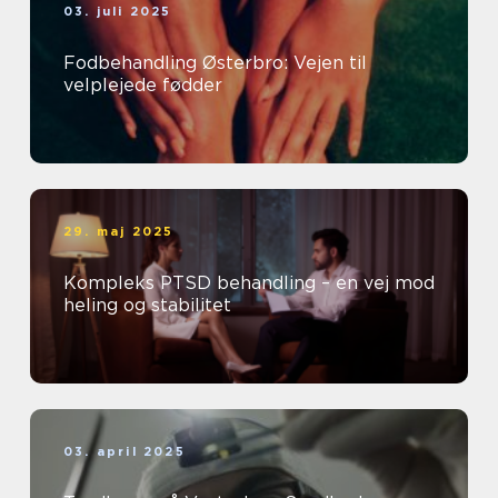
03. juli 2025
Fodbehandling Østerbro: Vejen til
velplejede fødder
29. maj 2025
Kompleks PTSD behandling – en vej mod
heling og stabilitet
03. april 2025