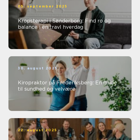
05. september 2025
Kropsterapi i Sønderborg: Find ro og
balance i en travl hverdag
30. august 2025
Kiropraktor på Frederiksberg: En guide
til sundhed og velvære
22. august 2025