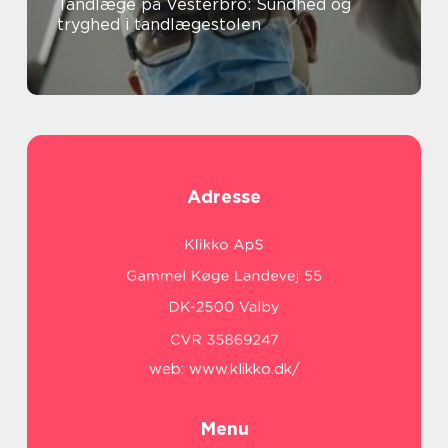
Tandlæge på Vesterbro: Sundhed og
tryghed i tandlægestolen
Adresse
web:
www.klikko.dk/
Menu