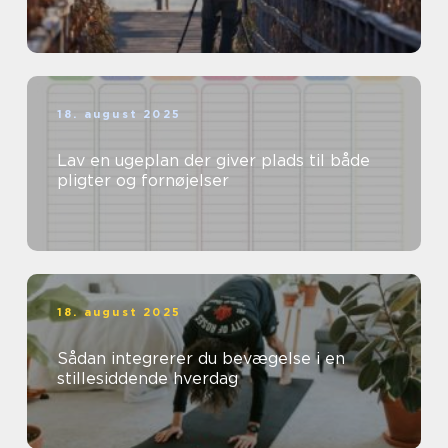
18. august 2025
Lav en ugeplan der giver plads til både
pligter og fornøjelser
18. august 2025
Sådan integrerer du bevægelse i en
stillesiddende hverdag