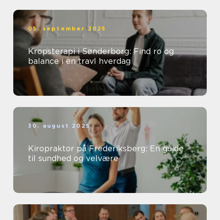
05. september 2025
Kropsterapi i Sønderborg: Find ro og
balance i en travl hverdag
30. august 2025
Kiropraktor på Frederiksberg: En guide
til sundhed og velvære