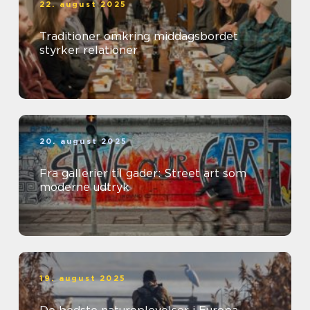
22. august 2025
Traditioner omkring middagsbordet
styrker relationer
20. august 2025
Fra gallerier til gader: Street art som
moderne udtryk
19. august 2025