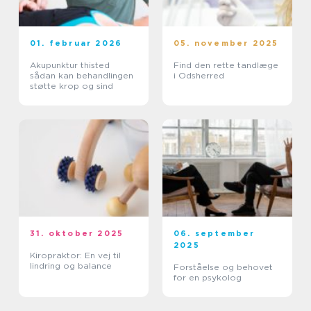
01. februar 2026
05. november 2025
Akupunktur thisted
Find den rette tandlæge
sådan kan behandlingen
i Odsherred
støtte krop og sind
31. oktober 2025
06. september
2025
Kiropraktor: En vej til
lindring og balance
Forståelse og behovet
for en psykolog