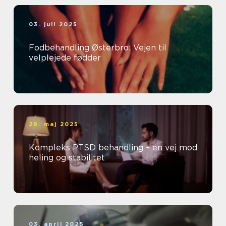
03. juli 2025
Fodbehandling Østerbro: Vejen til
velplejede fødder
29. maj 2025
Kompleks PTSD behandling – en vej mod
heling og stabilitet
03. april 2025