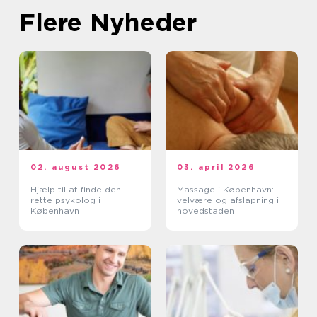
Flere Nyheder
02. august 2026
03. april 2026
Hjælp til at finde den
Massage i København:
rette psykolog i
velvære og afslapning i
København
hovedstaden