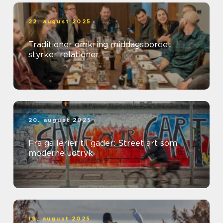
22. august 2025
Traditioner omkring middagsbordet
styrker relationer
20. august 2025
Fra gallerier til gader: Street art som
moderne udtryk
19. august 2025