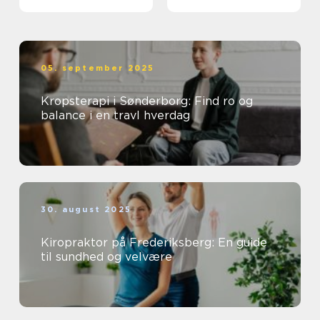
05. september 2025
Kropsterapi i Sønderborg: Find ro og
balance i en travl hverdag
30. august 2025
Kiropraktor på Frederiksberg: En guide
til sundhed og velvære