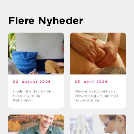
Flere Nyheder
02. august 2026
03. april 2026
Hjælp til at finde den
Massage i København:
rette psykolog i
velvære og afslapning i
København
hovedstaden