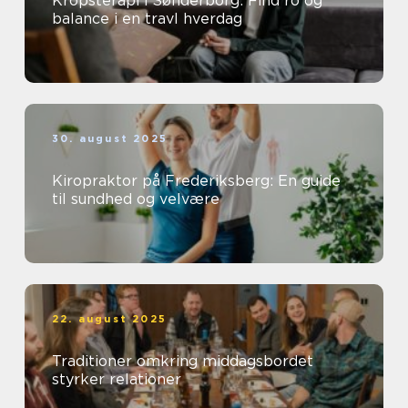
Kropsterapi i Sønderborg: Find ro og
balance i en travl hverdag
30. august 2025
Kiropraktor på Frederiksberg: En guide
til sundhed og velvære
22. august 2025
Traditioner omkring middagsbordet
styrker relationer