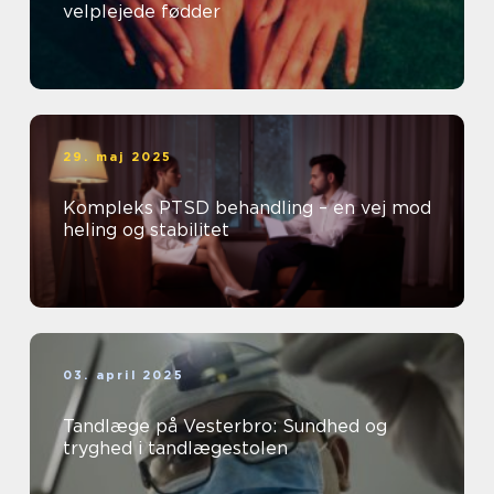
velplejede fødder
29. maj 2025
Kompleks PTSD behandling – en vej mod
heling og stabilitet
03. april 2025
Tandlæge på Vesterbro: Sundhed og
tryghed i tandlægestolen