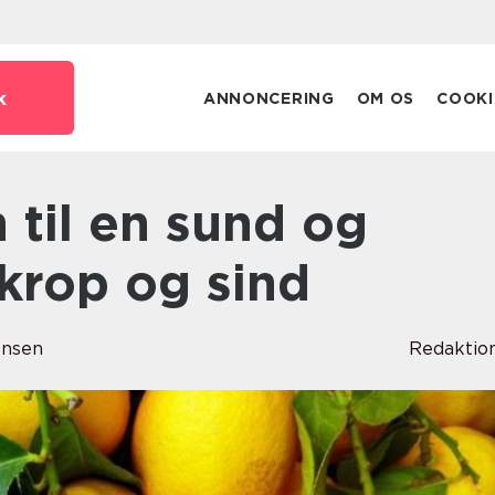
k
ANNONCERING
OM OS
COOKI
krop og sind
ensen
Redaktio