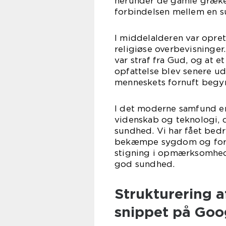
herunder de gamle græke
forbindelsen mellem en s
I middelalderen var opr
religiøse overbevisninge
var straf fra Gud, og at e
opfattelse blev senere u
menneskets fornuft begyndt
I det moderne samfund er
videnskab og teknologi, d
sundhed. Vi har fået bedr
bekæmpe sygdom og forbe
stigning i opmærksomhed
god sundhed.
Strukturering a
snippet på Goo