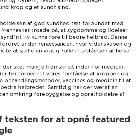
re og romere, havde allerede opdaget
und krop og et sundt sind.
etholdelsen af god sundhed tæt forbundet med
r. Mennesker troede på, at sygdomme og lidelser
t syndfrit liv kunne føre til bedre helbred. Denne
dfordret under renæssancen, hvor videnskaben og
e at spille en vigtig rolle i forståelsen af helse.
 der sket mange fremskridt inden for medicin,
er har forbedret vores forståelse af kroppen og
e behandlingsmetoder, vaccines og medicin til at
dre helbredet. Samtidig har der været en
en omkring forebyggelse og opretholdelse af
f teksten for at opnå featured
gle