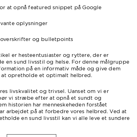
for at opnå featured snippet på Google
vante oplysninger
overskrifter og bulletpoints
kel er hesteentusiaster og ryttere, der er
lde en sund livsstil og helse. For denne målgruppe
information på en informativ måde og give dem
l at opretholde et optimalt helbred.
es livskvalitet og trivsel. Uanset om vi er
 bør vi stræbe efter at opnå et sundt og
em historien har menneskeheden forstået
ar arbejdet på at forbedre vores helbred. Ved at
holde en sund livsstil kan vi alle leve et sundere