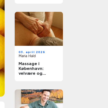
København
03. april 2026
Maria Hald
Massage i
København:
velvære og
afslapning i
hovedstaden