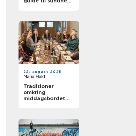
guide til sundhed
og velvære
22. august 2025
Maria Hald
Traditioner
omkring
middagsbordet
styrker relationer