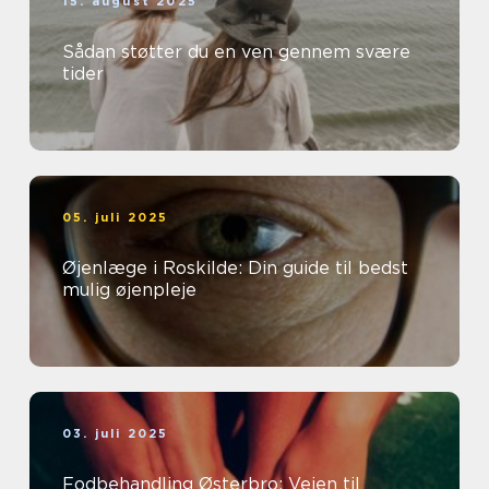
15. august 2025
Sådan støtter du en ven gennem svære
tider
05. juli 2025
Øjenlæge i Roskilde: Din guide til bedst
mulig øjenpleje
03. juli 2025
Fodbehandling Østerbro: Vejen til