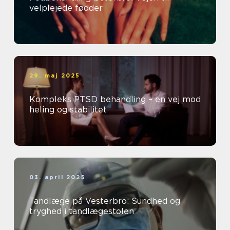
velplejede fødder
29. maj 2025
Kompleks PTSD behandling – en vej mod
heling og stabilitet
03. april 2025
Tandlæge på Vesterbro: Sundhed og
tryghed i tandlægestolen