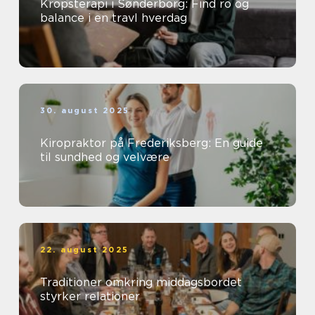
Kropsterapi i Sønderborg: Find ro og
balance i en travl hverdag
30. august 2025
Kiropraktor på Frederiksberg: En guide
til sundhed og velvære
22. august 2025
Traditioner omkring middagsbordet
styrker relationer