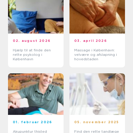
02. august 2026
03. april 2026
Hjælp til at finde den
Massage i København:
rette psykolog i
velvære og afslapning i
København
hovedstaden
01. februar 2026
05. november 2025
Akupunktur thisted
Find den rette tandlæge