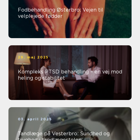
Fodbehandling Østerbro: Vejen til
velplejede fødder
29. maj 2025
Kompleks PTSD behandling – en vej mod
heling og stabilitet
03. april 2025
Tandlæge på Vesterbro: Sundhed og
tryghed i tandlægestolen