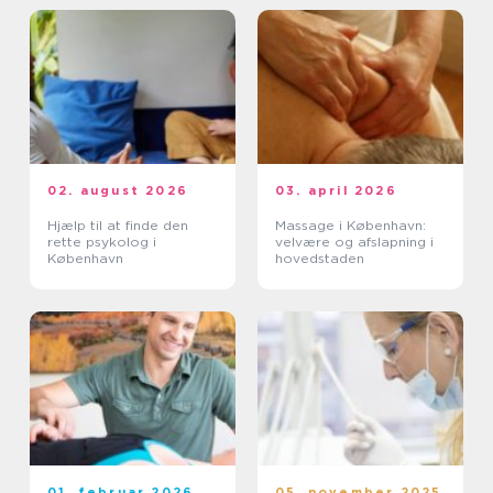
02. august 2026
03. april 2026
Hjælp til at finde den
Massage i København:
rette psykolog i
velvære og afslapning i
København
hovedstaden
01. februar 2026
05. november 2025