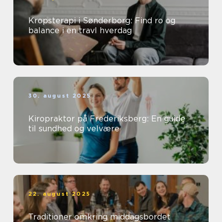
Kropsterapi i Sønderborg: Find ro og
balance i en travl hverdag
30. august 2025
Kiropraktor på Frederiksberg: En guide
til sundhed og velvære
22. august 2025
Traditioner omkring middagsbordet