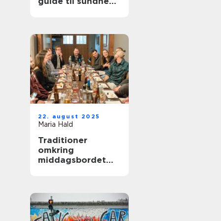
guide til sundhed
og velvære
22. august 2025
Maria Hald
Traditioner
omkring
middagsbordet
styrker relationer