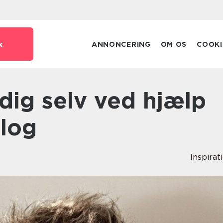
k
ANNONCERING
OM OS
COOKI
olog
Inspirat