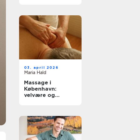
København
03. april 2026
Maria Hald
Massage i
København:
velvære og
afslapning i
hovedstaden