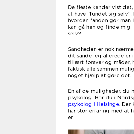
De fleste kender vist det,
at have “fundet sig selv”
hvordan fanden gør man li
kan gå hen og finde mig
se
Sandheden er nok nærmere,
dit sande jeg allerede er
tillært forsvar og måder, 
faktisk alle sammen mulig
noget hj
En af de muligheder, du har
psykolog. Bor du i Nordsj
psykolog i Helsinge
. Der
har stor erfaring med at 
e