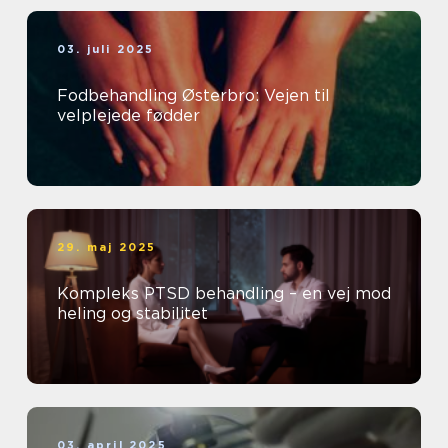
03. juli 2025
Fodbehandling Østerbro: Vejen til
velplejede fødder
29. maj 2025
Kompleks PTSD behandling – en vej mod
heling og stabilitet
03. april 2025