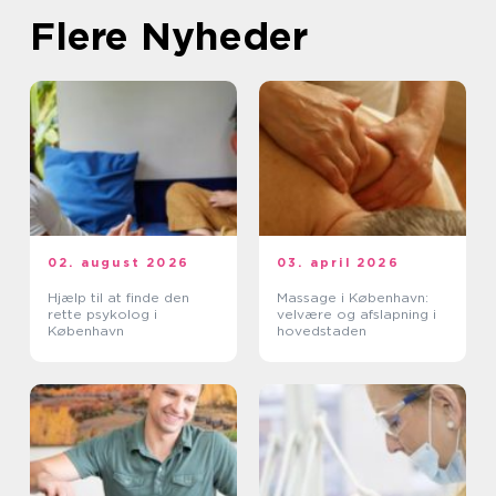
Flere Nyheder
02. august 2026
03. april 2026
Hjælp til at finde den
Massage i København:
rette psykolog i
velvære og afslapning i
København
hovedstaden