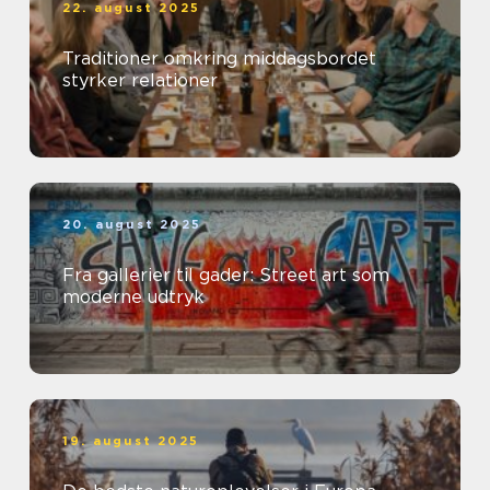
22. august 2025
Traditioner omkring middagsbordet
styrker relationer
20. august 2025
Fra gallerier til gader: Street art som
moderne udtryk
19. august 2025