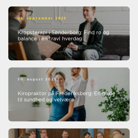
05. september 2025
Kropsterapi i Sønderborg: Find ro og
balance i en travl hverdag
30. august 2025
Kiropraktor på Frederiksberg: En guide
til sundhed og velvære