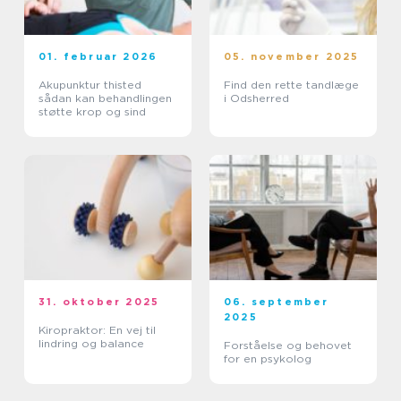
01. februar 2026
05. november 2025
Akupunktur thisted
Find den rette tandlæge
sådan kan behandlingen
i Odsherred
støtte krop og sind
31. oktober 2025
06. september
2025
Kiropraktor: En vej til
lindring og balance
Forståelse og behovet
for en psykolog