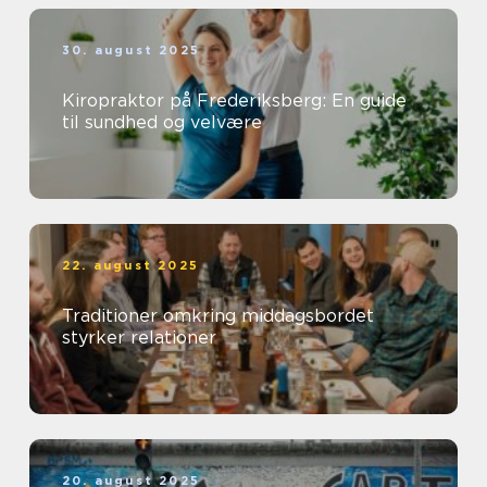
30. august 2025
Kiropraktor på Frederiksberg: En guide
til sundhed og velvære
22. august 2025
Traditioner omkring middagsbordet
styrker relationer
20. august 2025