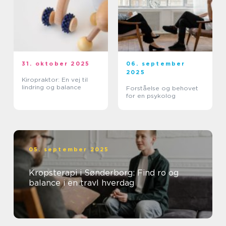
31. oktober 2025
06. september
2025
Kiropraktor: En vej til
lindring og balance
Forståelse og behovet
for en psykolog
05. september 2025
Kropsterapi i Sønderborg: Find ro og
balance i en travl hverdag