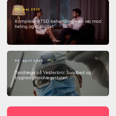
29. maj 2025
Kompleks PTSD behandling – en vej mod
heling og stabilitet
03. april 2025
Tandlæge på Vesterbro: Sundhed og
tryghed i tandlægestolen