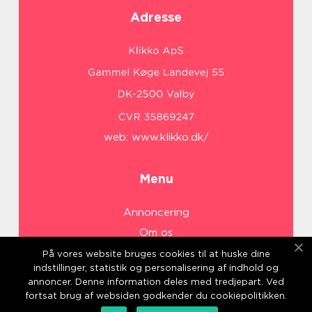
Adresse
web:
www.klikko.dk/
Menu
Annoncering
Om os
Cookies
På vores website bruges cookies til at huske dine
indstillinger, statistik og personalisering af indhold og
Kontakt os
annoncer. Denne information deles med tredjepart. Ved
Sitemap
fortsat brug af websiden godkender du cookiepolitikken.