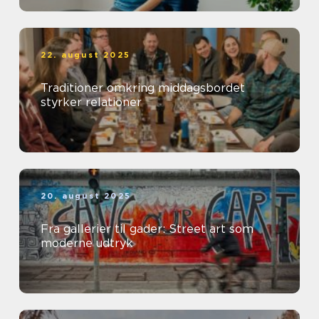
22. august 2025
Traditioner omkring middagsbordet
styrker relationer
20. august 2025
Fra gallerier til gader: Street art som
moderne udtryk