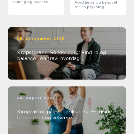
lindring og balance
Forståelse og behovet
for en psykolog
05. september 2025
Kropsterapi i Sønderborg: Find ro og
balance i en travl hverdag
30. august 2025
Kiropraktor på Frederiksberg: En guide
til sundhed og velvære