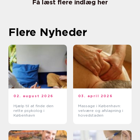
Få læst flere indlæg her
Flere Nyheder
02. august 2026
03. april 2026
Hjælp til at finde den
Massage i København:
rette psykolog i
velvære og afslapning i
København
hovedstaden