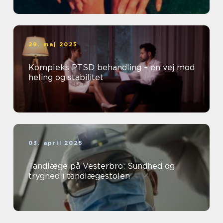
29. maj 2025
Kompleks PTSD behandling – en vej mod
heling og stabilitet
03. april 2025
Tandlæge på Vesterbro: Sundhed og
tryghed i tandlægestolen