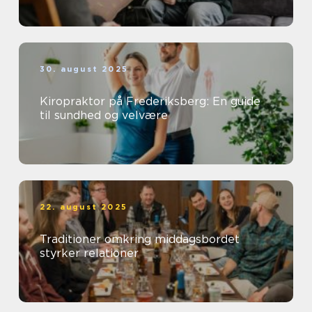
30. august 2025
Kiropraktor på Frederiksberg: En guide
til sundhed og velvære
22. august 2025
Traditioner omkring middagsbordet
styrker relationer