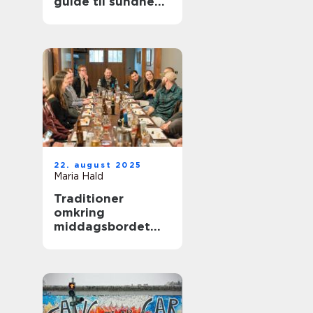
guide til sundhed
og velvære
22. august 2025
Maria Hald
Traditioner
omkring
middagsbordet
styrker relationer