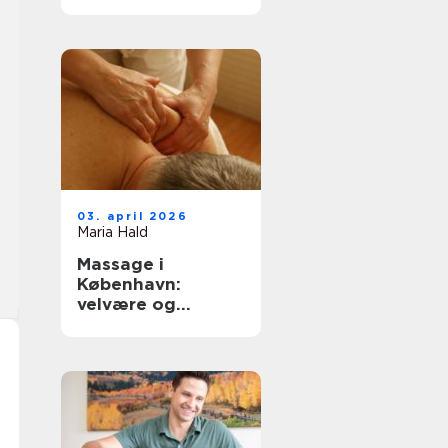
København
03. april 2026
Maria Hald
Massage i
København:
velvære og
afslapning i
hovedstaden