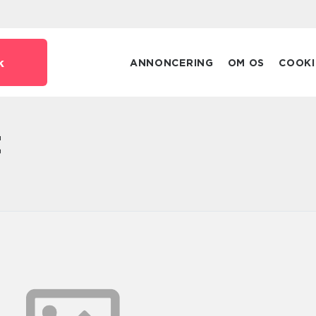
k
ANNONCERING
OM OS
COOKI
t