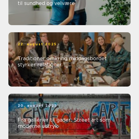
til sundhed og velvære
22. august 2025
Traditioner omkring middagsbordet
styrker relationer
20. august 2025
Fra gallerier til gader: Street art som
moderne udtryk