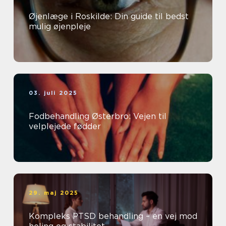
Øjenlæge i Roskilde: Din guide til bedst
mulig øjenpleje
03. juli 2025
Fodbehandling Østerbro: Vejen til
velplejede fødder
29. maj 2025
Kompleks PTSD behandling – en vej mod