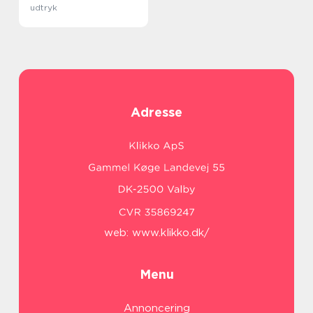
udtryk
Adresse
web:
www.klikko.dk/
Menu
Annoncering